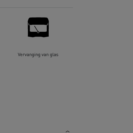
 goed
Hoe de levering optimaliseren
ent
nsport
Aangepaste vrachtwagens
ractices
Vervanging van glas
ort
ken
Renault Trucks en de vermindering
van de CO2-uitstoot
en
Afvalinzameling
rische