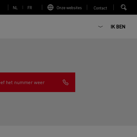
NL
FR
Onze websites
Contact
IK BEN
Elektrische betonmixer
eef het nummer weer
nault Trucks Master
Renault Trucks K
Renault Trucks C
Red Edition
sign
Accessoires - Optimalisatie
T 01 Racing