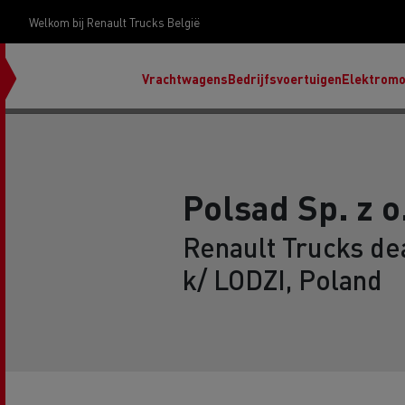
Welkom bij Renault Trucks België
Vrachtwagens
Bedrijfsvoertuigen
Elektromob
Polsad Sp. z o
ontd
Renault Trucks de
gamm
k/ LODZI, Poland
Ren
Ren
Red
Accessoires Renault Trucks
T X-Road
Renault Trucks E-Tech Programma
Ons assortiment dieselbrandstoffen
Renault Trucks Master Red EDITION