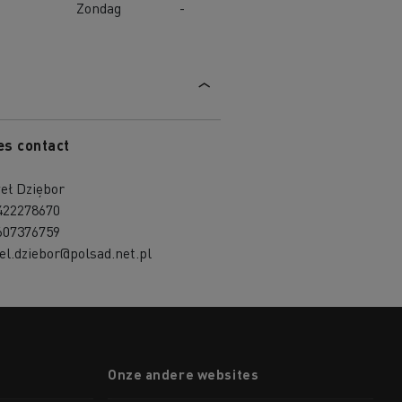
Zondag
-
es contact
eł Dziębor
422278670
607376759
l.dziebor@polsad.net.pl
Onze andere websites