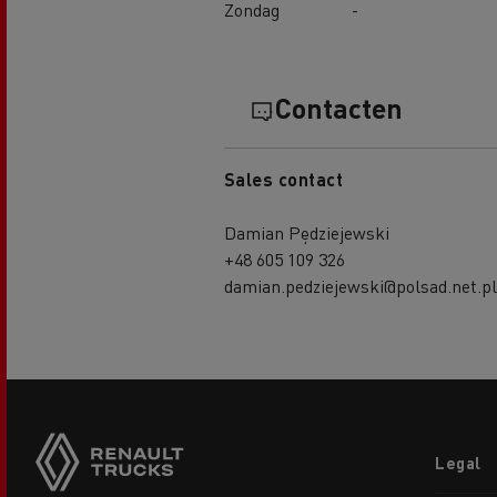
Zondag
-
Contacten
Sales contact
Damian Pędziejewski
+48 605 109 326
damian.pedziejewski@polsad.net.pl
Footer
Legal
menu