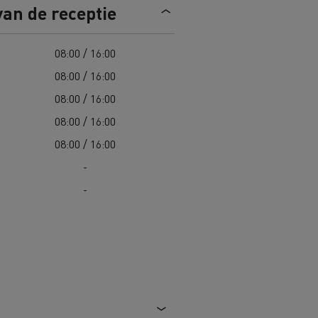
van de receptie
n
Overstappen op elektrisch? 7
aandachtspunten
08:00 / 16:00
08:00 / 16:00
ektrische
Kosten van elektrische
vrachtwagens
08:00 / 16:00
08:00 / 16:00
Complete gids voor onderhoud van
08:00 / 16:00
cks
jk
Wegenonderhoud in Lithouwen
elektrische trucks
-
Garantie, herstellingen en
onderdelen
-
Spanje
ault Trucks E-Tech D
Renault Trucks E-Tech D
Wide
in de bouw
Renault Trucks elektrische
bedrijfswagens
Goederenvervoer