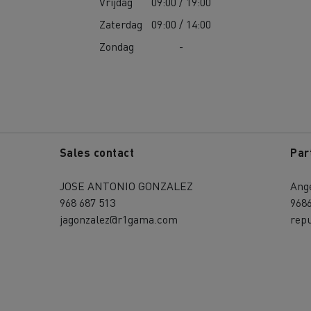
Vrijdag
09:00 / 19:00
Zaterdag
09:00 / 14:00
Zondag
-
Sales contact
Par
JOSE ANTONIO GONZALEZ
Ang
968 687 513
968
jagonzalez@r1gama.com
rep