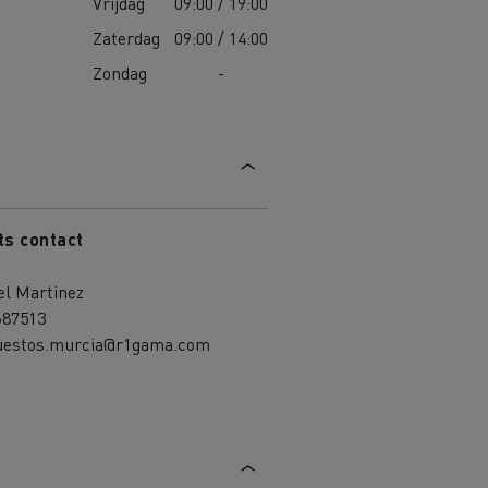
Vrijdag
09:00 / 19:00
Zaterdag
09:00 / 14:00
Zondag
-
ts contact
el Martinez
687513
uestos.murcia@r1gama.com