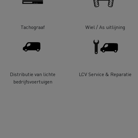
Tachograaf
Wiel / As uitlijning
Delanchy Group
Carlsberg
Distributie van lichte
LCV Service & Reparatie
bedrijfsvoertuigen
sport Houtch: onze
htwagens rijden op aardgas