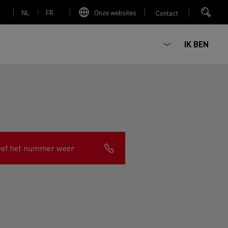
NL
FR
Onze websites
Contact
IK BEN
Elektrische betonmixer
eef het nummer weer
nault Trucks Master
Renault Trucks K
Renault Trucks C
Red Edition
sign
Accessoires - Optimalisatie
T 01 Racing