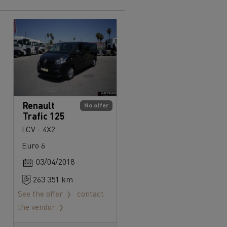
Renault
No offer
Trafic 125
LCV - 4X2
Euro 6
03/04/2018
263 351 km
See the offer
contact
the vendor