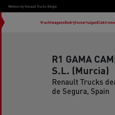
Welkom bij Renault Trucks België
Vrachtwagens
Bedrijfsvoertuigen
Elektromob
R1 GAMA CAM
S.L. (Murcia)
ontd
gamm
Renault Trucks de
de Segura, Spain
Ren
Ren
Red
Accessoires Renault Trucks
T X-Road
Renault Trucks E-Tech Programma
Ons assortiment dieselbrandstoffen
Renault Trucks Master Red EDITION