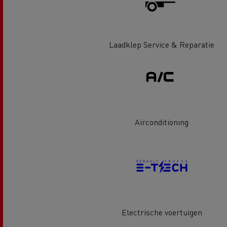
Laadklep Service & Reparatie
Guerlain
Airconditioning
Rijden op CNG
Tran
vrac
Electrische voertuigen