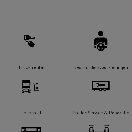
bestelwagen kiezen
Bedrijfsvoertuigen: een
ontworpen werkinstrum
Houttransport
Steengroevetra
t bedrijfsvoertuig voor
ffeursopleidingen
De voordelen van best p
Online winkel
lijke toegang
Grondverzet
Materiaaltransp
e energie past bij mijn bedrijf?
Energie koolstofvrij ma
Truck rental
Bestuurdersvoorzieningen
rbonatie: welke alternatieve
ACADÉMIE DE LA
gie voor uw vrachtwagens?
DÉCARBONISATION
Rioleringswerken
Onderhoud weg
Lakstraat
Trailer Service & Reparatie
ingenieurs' droom
Voordelen leasing elekt
vrachtwagen