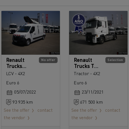
Renault
Renault
No offer
Selection
Trucks
Trucks T
Master 150
High 520
LCV - 4X2
Tractor - 4X2
Euro 6
Euro 6
05/07/2022
23/11/2021
93 935 km
671 500 km
See the offer
contact
See the offer
contact
the vendor
the vendor