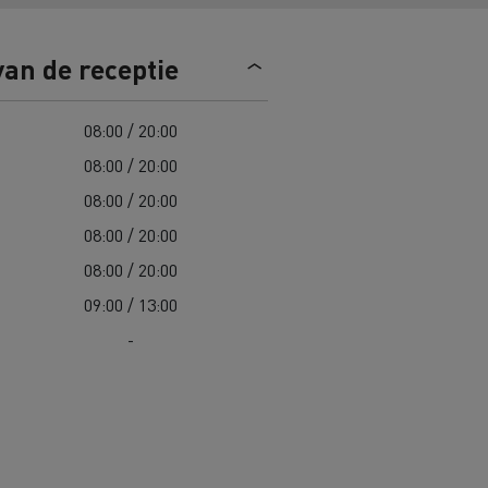
n
Overstappen op elektrisch? 7
van de receptie
aandachtspunten
ektrische
Kosten van elektrische
08:00 / 20:00
vrachtwagens
08:00 / 20:00
08:00 / 20:00
Complete gids voor onderhoud van
cks
jk
Wegenonderhoud in Lithouwen
elektrische trucks
08:00 / 20:00
Garantie, herstellingen en
08:00 / 20:00
onderdelen
Spanje
09:00 / 13:00
ault Trucks E-Tech D
Renault Trucks E-Tech D
-
Wide
in de bouw
Renault Trucks elektrische
bedrijfswagens
Goederenvervoer