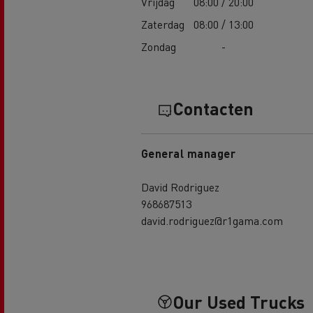
Vrijdag
08:00 / 20:00
Zaterdag
08:00 / 13:00
Zondag
-
Contacten
General manager
David Rodriguez
968687513
david.rodriguez@r1gama.com
Our Used Trucks