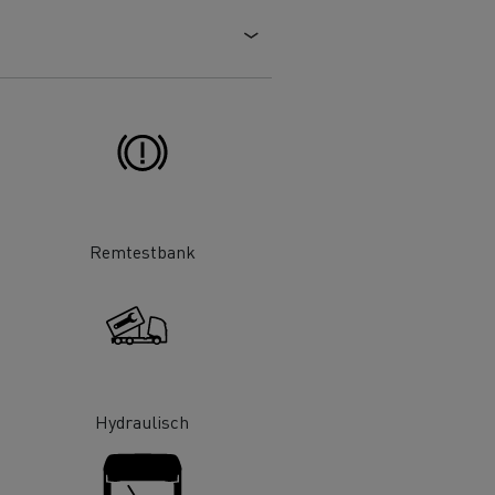
 goed
Hoe de levering optimaliseren
ent
nsport
Aangepaste vrachtwagens
ractices
ort
ken
Renault Trucks en de vermindering
Remtestbank
van de CO2-uitstoot
en
Afvalinzameling
Hydraulisch
rische