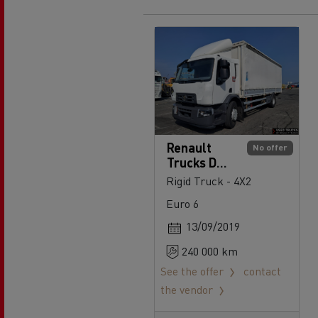
Renault
No offer
Trucks D
Wide 380
Rigid Truck - 4X2
Euro 6
13/09/2019
240 000 km
See the offer
contact
the vendor