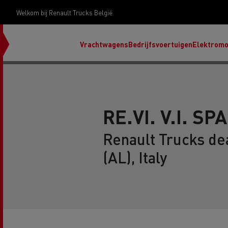
Welkom bij Renault Trucks België
Vrachtwagens
Bedrijfsvoertuigen
Elektromob
RE.VI. V.I. SP
ontd
Renault Trucks de
gamm
(AL), Italy
Ren
Ren
Red
Accessoires Renault Trucks
T X-Road
Renault Trucks E-Tech Programma
Ons assortiment dieselbrandstoffen
Renault Trucks Master Red EDITION