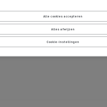
bestelwagen kiezen
Bedrijfsvoertuigen: een
ontworpen werkinstrum
Alle cookies accepteren
Houttransport
Steengroevetra
t bedrijfsvoertuig voor
ffeursopleidingen
De voordelen van best p
Online winkel
Alles afwijzen
lijke toegang
Cookie-instellingen
Grondverzet
Materiaaltransp
e energie past bij mijn bedrijf?
Energie koolstofvrij ma
rbonatie: welke alternatieve
ACADÉMIE DE LA
gie voor uw vrachtwagens?
DÉCARBONISATION
Rioleringswerken
Onderhoud weg
ingenieurs' droom
Voordelen leasing elekt
vrachtwagen