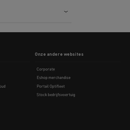
Onze andere websites
De Rensa Family
Corporate
Eshop merchandise
houd
Portail Optifleet
Stock bedrijfsvoertuig