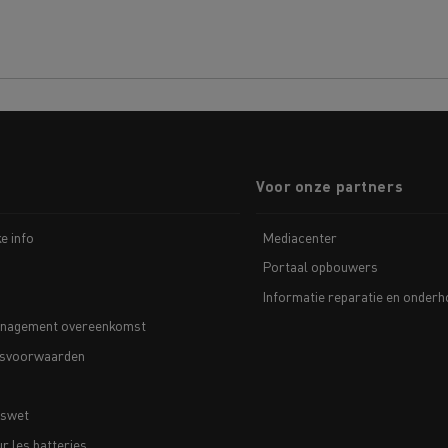
Voor onze partners
Delanchy Group
Carlsberg
ke info
Mediacenter
Portaal opbouwers
sport Houtch: onze
htwagens rijden op aardgas
Informatie reparatie en onder
nagement overeenkomst
svoorwaarden
nswet
 les batteries