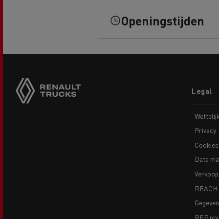
Openingstijden
Footer
Legal
menu
Guerlain
Wettelij
Privacy
Rijden op CNG
Tran
vrac
Cookies
Data ma
Verkoop
REACH
Gegeve
REP pour