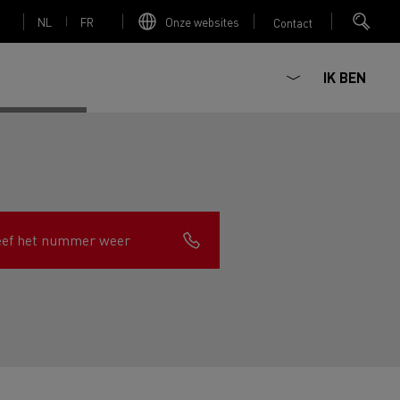
NL
FR
Onze websites
Contact
IK BEN
Elektrische betonmixer
eef het nummer weer
nault Trucks Master
Renault Trucks K
Renault Trucks C
Red Edition
sign
Accessoires - Optimalisatie
T 01 Racing