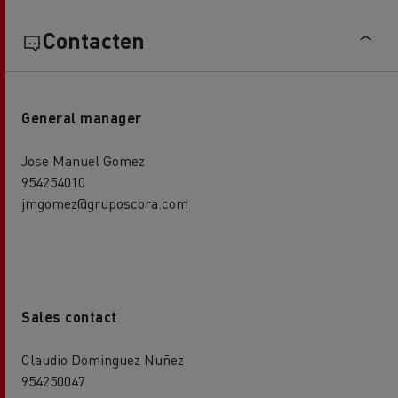
Contacten
General manager
Jose Manuel Gomez
954254010
jmgomez@gruposcora.com
Sales contact
Claudio Dominguez Nuñez
954250047