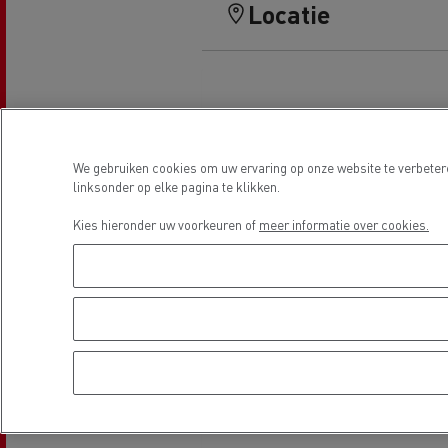
Locatie
TCO
Bedrijfsvoertuig voor de
Een 
Financiering en verzekeringen
voedingssector
Tanktransport
Bedrijfsvoertuig voor leveringen
Lich
Optifleet
Chau
Zakelijke website
moei
Mediacenter
We gebruiken cookies om uw ervaring op onze website te verbeter
linksonder op elke pagina te klikken.
Betontransport
Onze visie
Welk
Kies hieronder uw voorkeuren of
meer informatie over cookies.
Stadslogistiek: Optimaliseer uw
Deca
levering
ener
Hulpdiensten & brandweer
Design: de elektrische revolutie
Een 