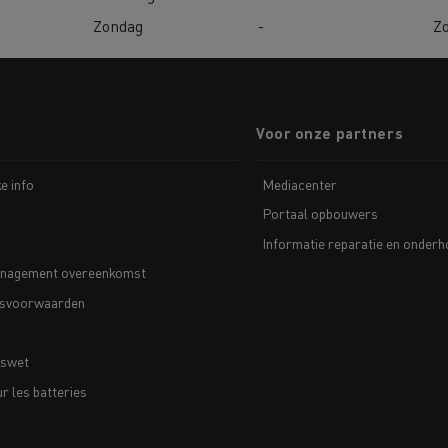
Zondag
-
Z
Voor onze partners
ke info
Mediacenter
Portaal opbouwers
Informatie reparatie en onder
nagement overeenkomst
svoorwaarden
nswet
 les batteries