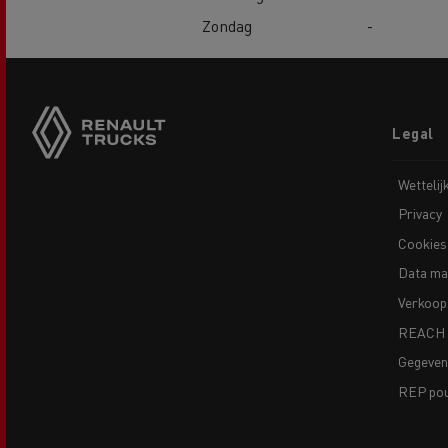
Zondag
-
Footer
Legal
menu
Wettelij
Privacy
Cookies
Data ma
Verkoop
REACH
Gegeve
REP pour