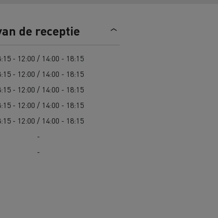
n
Overstappen op elektrisch? 7
van de receptie
aandachtspunten
ektrische
Kosten van elektrische
:15 - 12:00 / 14:00 - 18:15
vrachtwagens
:15 - 12:00 / 14:00 - 18:15
:15 - 12:00 / 14:00 - 18:15
Complete gids voor onderhoud van
cks
jk
Wegenonderhoud in Lithouwen
elektrische trucks
:15 - 12:00 / 14:00 - 18:15
Garantie, herstellingen en
:15 - 12:00 / 14:00 - 18:15
onderdelen
Spanje
-
ault Trucks E-Tech D
Renault Trucks E-Tech D
-
Wide
in de bouw
Renault Trucks elektrische
bedrijfswagens
Goederenvervoer