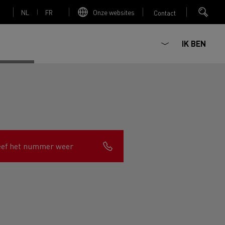
NL
FR
Onze websites
Contact
IK BEN
Elektrische betonmixer
eef het nummer weer
nault Trucks Master
Renault Trucks K
Renault Trucks C
Red Edition
sign
Accessoires - Optimalisatie
T 01 Racing