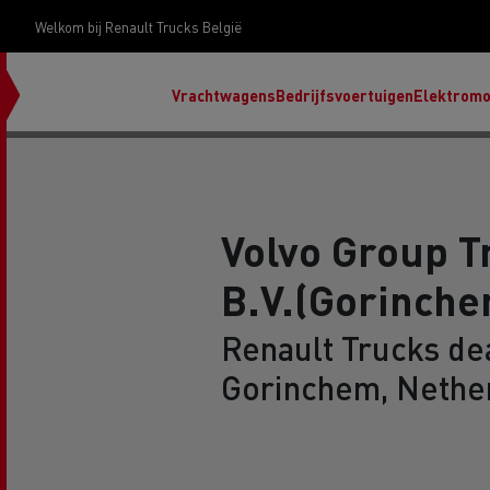
Welkom bij Renault Trucks België
Vrachtwagens
Bedrijfsvoertuigen
Elektromob
Volvo Group T
B.V.(Gorinche
ontd
gamm
Renault Trucks dea
Gorinchem, Nethe
Ren
Ren
Red
Accessoires Renault Trucks
T X-Road
Renault Trucks E-Tech Programma
Ons assortiment dieselbrandstoffen
Renault Trucks Master Red EDITION