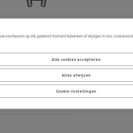
Wiel / As uitlijning
 uw voorkeuren op elk gewenst moment bijwerken of wijzigen in ons cookievoork
De Rensa Family
Alle cookies accepteren
LCV Service & Reparatie
Alles afwijzen
Cookie-instellingen