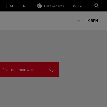
NL
FR
Onze websites
Contact
IK BEN
Elektrische betonmixer
eef het nummer weer
nault Trucks Master
Renault Trucks K
Renault Trucks C
Red Edition
sign
Accessoires - Optimalisatie
T 01 Racing