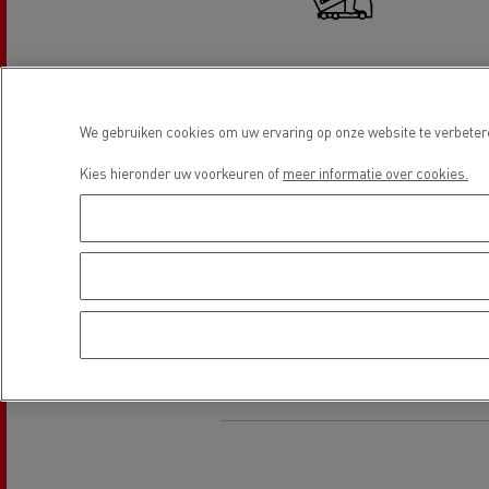
Hydraulisch
We gebruiken cookies om uw ervaring op onze website te verbetere
Kies hieronder uw voorkeuren of
meer informatie over cookies.
Guerlain
Bandenservice
Rijden op CNG
Tran
vrac
Locatie