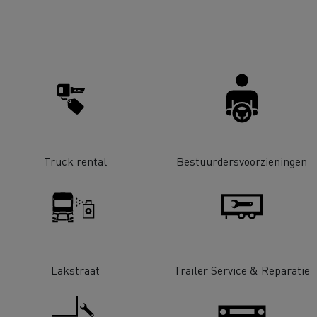
bestelwagen kiezen
Bedrijfsvoertuigen: een
ontworpen werkinstrum
Houttransport
Steengroevetra
t bedrijfsvoertuig voor
ffeursopleidingen
De voordelen van best p
Online winkel
lijke toegang
Grondverzet
Materiaaltransp
e energie past bij mijn bedrijf?
Energie koolstofvrij ma
Truck rental
Bestuurdersvoorzieningen
rbonatie: welke alternatieve
ACADÉMIE DE LA
gie voor uw vrachtwagens?
DÉCARBONISATION
Rioleringswerken
Onderhoud weg
Lakstraat
Trailer Service & Reparatie
ingenieurs' droom
Voordelen leasing elekt
vrachtwagen