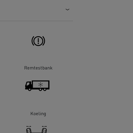
 goed
Hoe de levering optimaliseren
ent
nsport
Aangepaste vrachtwagens
ractices
ort
ken
Renault Trucks en de vermindering
Remtestbank
van de CO2-uitstoot
en
Afvalinzameling
Koeling
rische