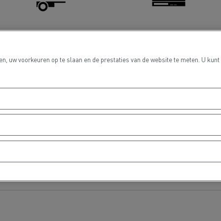
Laadklep Service & Reparatie
Tachograaf
n, uw voorkeuren op te slaan en de prestaties van de website te meten. U kunt
Delanchy Group
Carlsberg
Vervanging van glas
Distributie van lichte
bedrijfsvoertuigen
sport Houtch: onze
htwagens rijden op aardgas