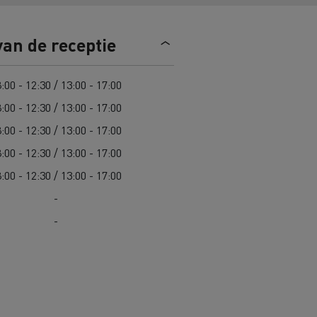
n
Overstappen op elektrisch? 7
van de receptie
aandachtspunten
ektrische
Kosten van elektrische
:00 - 12:30 / 13:00 - 17:00
vrachtwagens
:00 - 12:30 / 13:00 - 17:00
:00 - 12:30 / 13:00 - 17:00
Complete gids voor onderhoud van
cks
jk
Wegenonderhoud in Lithouwen
elektrische trucks
:00 - 12:30 / 13:00 - 17:00
Garantie, herstellingen en
:00 - 12:30 / 13:00 - 17:00
onderdelen
Spanje
-
ault Trucks E-Tech D
Renault Trucks E-Tech D
-
Wide
in de bouw
Renault Trucks elektrische
bedrijfswagens
Goederenvervoer