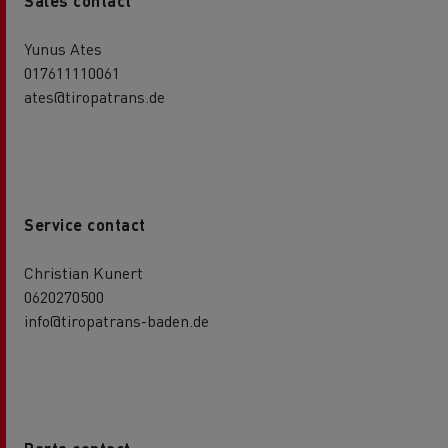
Sales contact
Yunus Ates
017611110061
ates@tiropatrans.de
Service contact
Christian Kunert
0620270500
info@tiropatrans-baden.de