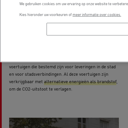
We gebruiken cookies om uw ervaring op onze website te verbeteren
Master voor
Kies hieronder uw voorkeuren of
meer informatie over cookies.
regionale en lokale
leveringen
Renault Trucks heeft een uitgebreid gamma
voertuigen die bestemd zijn voor leveringen in de stad
en voor stadsverbindingen. Al deze voertuigen zijn
verkrijgbaar met
alternatieve energieën als brandstof
,
om de CO2-uitstoot te verlagen.