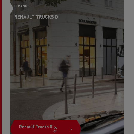
D RANGE
RENAULT TRUCKS D
Renault Trucks D
Renault Trucks T High
Renault Trucks T