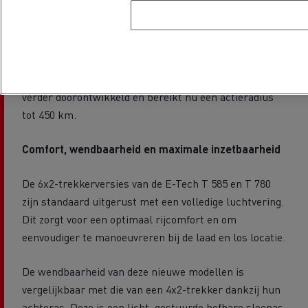
laden tijdens de 45 minuten durende rustpauze van de
chauffeur.
Laden via CCS tot 350 kW blijft eveneens
mogelijk.
Ook de bestaande Renault Trucks E-Tech T 540 4x2
is
verder doorontwikkeld en bereikt nu een actieradius
tot 450 km.
Comfort, wendbaarheid en maximale inzetbaarheid
De 6x2-trekkerversies van de E-Tech T 585 en T 780
zijn standaard uitgerust met een volledige luchtvering.
Dit zorgt voor een optimaal rijcomfort en om
eenvoudiger te manoeuvreren bij de laad en los locatie.
De wendbaarheid van deze nieuwe modellen is
vergelijkbaar met die van een 4x2-trekker dankzij hun
achteras. Deze is een licht, gestuurde hefbare sleepas,