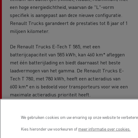
een hoge energiedichtheid, waarvan de "L"-vorm
specifiek is aangepast aan deze nieuwe configuratie.
Renault Trucks garandeert de prestaties tot 8 jaar of 1
miljoen kilometer.
De Renault Trucks E-Tech T 585, met een
batterijcapaciteit van 585 kWh, kan 460 km* afleggen
met één batterijlading en biedt daarnaast het beste
laadvermogen van het gamma.
De Renault Trucks E-
Tech T 780, met 780 kWh, heeft een actieradius van
600 km* en is bedoeld voor transporteurs voor wie een
maximale actieradius prioriteit heeft.
Om de tijd van stilstand te optimaliseren, zijn beide
modellen compatibel met de ultrasnelle MCS-
We gebruiken cookies om uw ervaring op onze website te verbeteren
laadpalen (Megawatt Charging System) tot 720 kW. Dit
Kies hieronder uw voorkeuren of
meer informatie over cookies.
maakt het mogelijk om tot 350 km rijbereik bij te