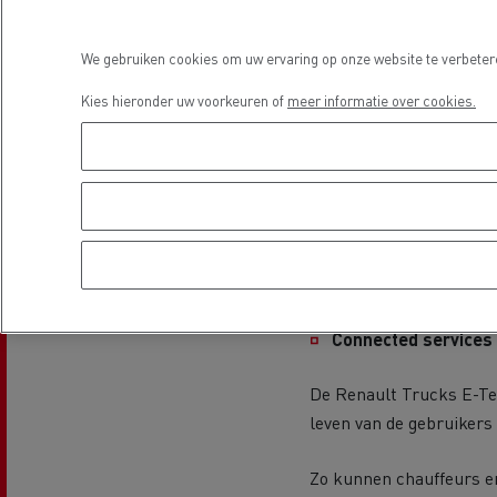
Uitgerust met vier LFP-
tot 220 km autonomie me
We gebruiken cookies om uw ervaring op onze website te verbetere
dag stedelijke distribut
Kies hieronder uw voorkeuren of
meer informatie over cookies.
waardoor hij kan worde
installeren zijn.
De Renault Trucks E-Tec
Guerlain
220 km op één batterijl
stad. Ze beschikken oo
wisselstroomlaadpalen, d
Rijden op CNG
Tran
vrac
Connected services 
De Renault Trucks E-Tec
leven van de gebruikers
Zo kunnen chauffeurs en