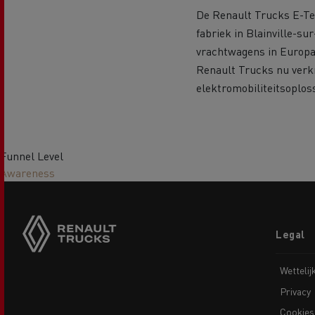
De Renault Trucks E-Te
fabriek in Blainville-su
vrachtwagens in Europa.
Renault Trucks nu verkr
elektromobiliteitsoploss
Funnel Level
Awareness
Footer
Legal
menu
Wettelij
Privacy
Cookies