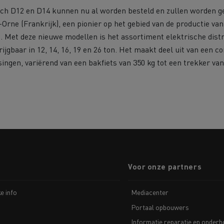
ch D12 en D14 kunnen nu al worden besteld en zullen worden g
r-Orne (Frankrijk), een pionier op het gebied van de productie va
 Met deze nieuwe modellen is het assortiment elektrische distr
ijgbaar in 12, 14, 16, 19 en 26 ton. Het maakt deel uit van een 
ingen, variërend van een bakfiets van 350 kg tot een trekker van
Voor onze partners
ke info
Mediacenter
Portaal opbouwers
Informatie reparatie en onder