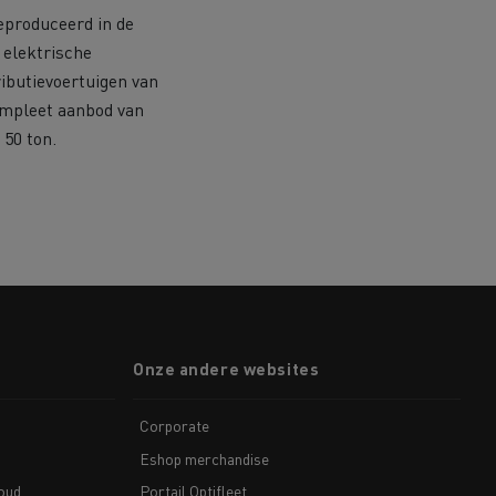
eproduceerd in de
n elektrische
ibutievoertuigen van
compleet aanbod van
 50 ton.
Onze andere websites
Corporate
Eshop merchandise
houd
Portail Optifleet