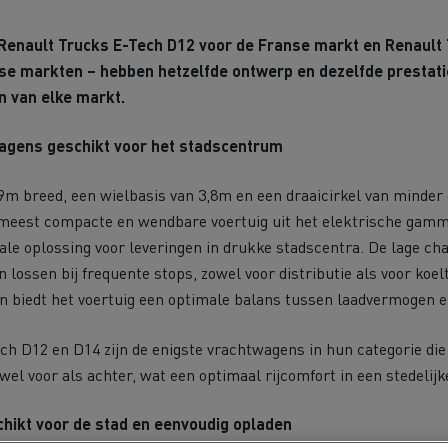
bestelwagen kiezen
Bedrijfsvoertuigen: een
Renault Trucks E-Tech D12 voor de Franse markt en Renault
ontworpen werkinstrum
se markten – hebben hetzelfde ontwerp en dezelfde prestati
Houttransport
Steengroevetra
n van elke markt.
t bedrijfsvoertuig voor
ffeursopleidingen
De voordelen van best p
Online winkel
lijke toegang
wagens geschikt voor het stadscentrum
9m breed, een wielbasis van 3,8m en een draaicirkel van minder
Grondverzet
Materiaaltransp
e energie past bij mijn bedrijf?
Energie koolstofvrij ma
meest compacte en wendbare voertuig uit het elektrische gamma
deale oplossing voor leveringen in drukke stadscentra. De lage ch
en lossen bij frequente stops, zowel voor distributie als voor koe
rbonatie: welke alternatieve
ACADÉMIE DE LA
n biedt het voertuig een optimale balans tussen laadvermogen 
gie voor uw vrachtwagens?
DÉCARBONISATION
Rioleringswerken
Onderhoud weg
h D12 en D14 zijn de enigste vrachtwagens in hun categorie die 
owel voor als achter, wat een optimaal rijcomfort in een stedeli
ingenieurs' droom
Voordelen leasing elekt
vrachtwagen
chikt voor de stad en eenvoudig opladen