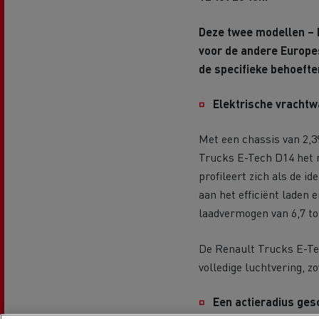
TCO
Bedrijfsvoertuig voor de
Een 
Financiering en verzekeringen
Deze twee modellen – 
voedingssector
voor de andere Europe
Tanktransport
de specifieke behoefte
Bedrijfsvoertuig voor leveringen
Lich
Optifleet
Chau
Zakelijke website
moei
Elektrische vracht
Mediacenter
Met een chassis van 2,3
Betontransport
Onze visie
Welk
Trucks E-Tech D14 het 
profileert zich als de i
aan het efficiënt laden 
Stadslogistiek: Optimaliseer uw
Deca
laadvermogen van 6,7 to
levering
ener
Hulpdiensten & brandweer
De Renault Trucks E-Tec
volledige luchtvering, z
Design: de elektrische revolutie
Een 
Een actieradius ges