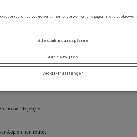
ault Trucks E-Tech D14
ten van een volledige
 uw voorkeuren op elk gewenst moment bijwerken of wijzigen in ons cookievoork
ouwde 43 kW AC-lader,
n eenvoudig te
Alle cookies accepteren
eden een actieradius tot
Alles afwijzen
De Rensa Family
volledige werkdag in de
den opgeladen aan
Cookie-instellingen
en om het dagelijks
iver App en hun routes