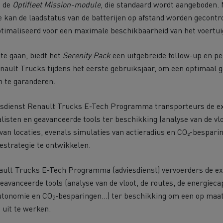
n de
Optifleet Mission-module
, die standaard wordt aangeboden. 
 kan de laadstatus van de batterijen op afstand worden gecont
timaliseerd voor een maximale beschikbaarheid van het voertui
te gaan, biedt het
Serenity Pack
een uitgebreide follow-up en pe
nault Trucks tijdens het eerste gebruiksjaar, om een optimaal g
n te garanderen.
iesdienst Renault Trucks E-Tech Programma transporteurs de ex
listen en geavanceerde tools ter beschikking (analyse van de vlo
 van locaties, evenals simulaties van actieradius en CO₂-bespa
strategie te ontwikkelen.
nault Trucks E-Tech Programma (adviesdienst) vervoerders de ex
geavanceerde tools (analyse van de vloot, de routes, de energiecap
autonomie en CO
-besparingen...) ter beschikking om een op ma
2
 uit te werken.