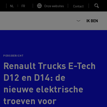
NL
FR
Onze websites
Contact
IK BEN
PERSBERICHT
Renault Trucks E-Tech
Elektrische betonmixer
D12 en D14: de
nieuwe elektrische
nault Trucks Master
Renault Trucks K
Renault Trucks C
Red Edition
troeven voor
sign
Accessoires - Optimalisatie
T 01 Racing