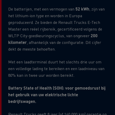
De batterijen, met een vermogen van
52 kWh
, zijn van
het lithium-ion type en worden in Europa
geproduceerd. Ze bieden de Renault Trucks E-Tech
Master een reëel rijbereik, gecertificeerd volgens de
WLTP City-goedkeuringscyclus, van ongeveer
200
kilometer
, afhankelijk van de configuratie. Dit cijfer
dekt de meeste behoeften.
Met een laadterminal duurt het slechts drie uur om
een volledige lading te bereiken en een laadniveau van
80% kan in twee uur worden bereikt.
Battery State of Health (SOH): voor gemoedsrust bij
het gebruik van uw elektrische lichte
bedrijfswagen.
Renault Trucks geeft 8 jaar (of 160.000 km) garantie op