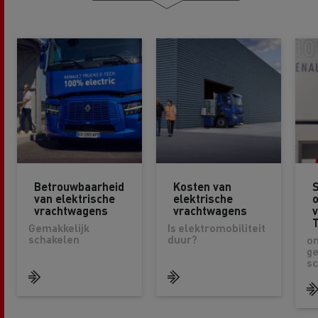
Betrouwbaarheid
Kosten van
S
van elektrische
elektrische
vrachtwagens
vrachtwagens
v
Gemakkelijk
Is elektromobiliteit
schakelen
duur?
om
ge
sc