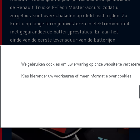
de Renault Trucks E-Tech Master-accu's, zodat u
zorgeloos kunt overschakelen op elektrisch rijden. Zo
kunt u op lange termijn investeren in elektromobiliteit
met gegarandeerde batterijprestaties. En aan het
einde van de eerste levensduur van de batterijen
zorgen wij voor hun reconditionering, tweede leven en
recycling via onze speciale verwerkingsfaciliteit.
We gebruiken cookies om uw ervaring op onze website te verbeteren
Kies hieronder uw voorkeuren of
meer informatie over cookies.