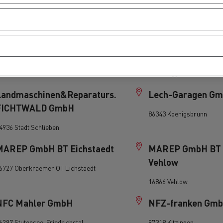
8606 Oelsnitz
98617 Meiningen
LKW-Service Nuernberger
LN Leitl
KG
Nutzfahrzeuge G
3437 Furth i. Wald
84307 Eggenfelden
Landmaschinen&Reparaturs.
Lech-Garagen G
FICHTWALD GmbH
86343 Koenigsbrunn
4936 Stadt Schlieben
MAREP GmbH BT Eichstaedt
MAREP GmbH BT
Vehlow
6727 Oberkraemer OT Eichstaedt
16866 Vehlow
NFC Mahler GmbH
NFZ-franken Gm
6297 Stutensee-Friedrichstal
97318 Kitzingen