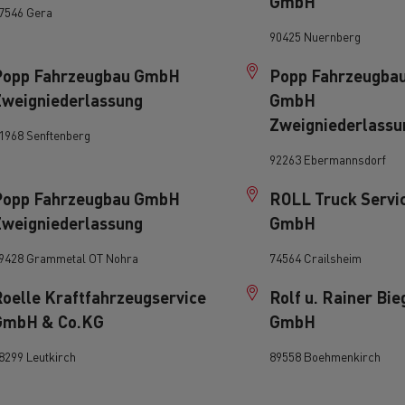
GmbH
7546 Gera
90425 Nuernberg
Popp Fahrzeugbau GmbH
Popp Fahrzeugba
Zweigniederlassung
GmbH
Zweigniederlassu
1968 Senftenberg
92263 Ebermannsdorf
Popp Fahrzeugbau GmbH
ROLL Truck Servi
Zweigniederlassung
GmbH
9428 Grammetal OT Nohra
74564 Crailsheim
oelle Kraftfahrzeugservice
Rolf u. Rainer Bie
GmbH & Co.KG
GmbH
8299 Leutkirch
89558 Boehmenkirch