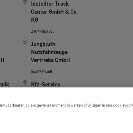
Idstedter Truck
Center GmbH & Co.
KG
24879 Idstedt
Jungbluth
Nutzfahrzeuge
bH
Vertriebs GmbH
56637 Plaidt
hnik
Kfz-Service
Grossenwiehe GmbH
& Co KG
 uw voorkeuren op elk gewenst moment bijwerken of wijzigen in ons cookievoork
24969 Grossenwiehe
Kremer e.K.
Nutzfahrzeuge