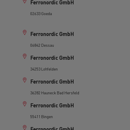
H
Ferronordic GmbH
 goed
Hoe de levering optimaliseren
ent
02633 Goeda
nsport
Aangepaste vrachtwagens
ractices
H
Ferronordic GmbH
06842 Dessau
H
Ferronordic GmbH
ort
ken
Renault Trucks en de vermindering
van de CO2-uitstoot
34253 Lohfelden
H
Ferronordic GmbH
en
Afvalinzameling
36282 Hauneck Bad Hersfeld
H
Ferronordic GmbH
rische
55411 Bingen
H
Ferronordic GmbH