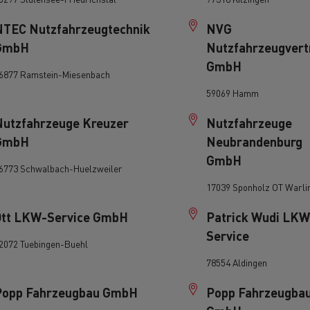
NTEC Nutzfahrzeugtechnik
NVG
GmbH
Nutzfahrzeugvert
GmbH
6877 Ramstein-Miesenbach
59069 Hamm
Nutzfahrzeuge Kreuzer
Nutzfahrzeuge
GmbH
Neubrandenburg
GmbH
6773 Schwalbach-Huelzweiler
17039 Sponholz OT Warli
Ott LKW-Service GmbH
Patrick Wudi LKW
Service
2072 Tuebingen-Buehl
78554 Aldingen
Popp Fahrzeugbau GmbH
Popp Fahrzeugba