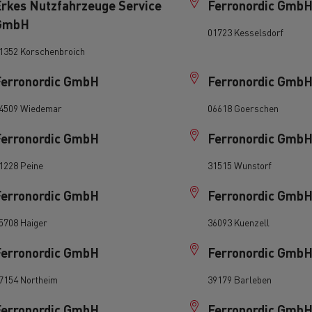
rkes Nutzfahrzeuge Service
Ferronordic Gmb
bestelwagen kiezen
Bedrijfsvoertuigen: een
GmbH
ontworpen werkinstrum
01723 Kesselsdorf
1352 Korschenbroich
Houttransport
Steengroevetra
t bedrijfsvoertuig voor
ffeursopleidingen
De voordelen van best p
Ferronordic GmbH
Ferronordic Gmb
Online winkel
lijke toegang
4509 Wiedemar
06618 Goerschen
Ferronordic GmbH
Ferronordic Gmb
Grondverzet
Materiaaltransp
e energie past bij mijn bedrijf?
Energie koolstofvrij ma
1228 Peine
31515 Wunstorf
Ferronordic GmbH
Ferronordic Gmb
rbonatie: welke alternatieve
ACADÉMIE DE LA
gie voor uw vrachtwagens?
DÉCARBONISATION
Rioleringswerken
Onderhoud weg
5708 Haiger
36093 Kuenzell
Ferronordic GmbH
Ferronordic Gmb
ingenieurs' droom
Voordelen leasing elekt
7154 Northeim
39179 Barleben
vrachtwagen
Ferronordic GmbH
Ferronordic Gmb