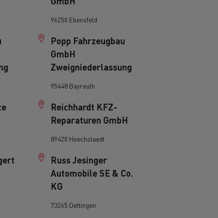
GmbH
96250 Ebensfeld
u
Popp Fahrzeugbau
GmbH
ng
Zweigniederlassung
95448 Bayreuth
ce
Reichhardt KFZ-
Reparaturen GmbH
89420 Hoechstaedt
gert
Russ Jesinger
Automobile SE & Co.
KG
73265 Dettingen