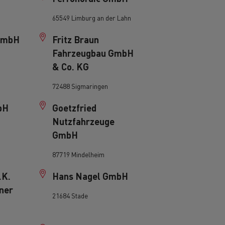
65549 Limburg an der Lahn
 GmbH
Fritz Braun
Fahrzeugbau GmbH
& Co. KG
72488 Sigmaringen
De Rensa Family
bH
Goetzfried
Nutzfahrzeuge
GmbH
87719 Mindelheim
.K.
Hans Nagel GmbH
ner
21684 Stade