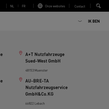
NL
FR
Onze websites
Contact
IK BEN
ge
A+T Nutzfahrzeuge
Sued-West GmbH
Elektrische betonmixer
48153 Muenster
ge
AU-BRE-TA
Nutzfahrzeugservice
nault Trucks Master
Renault Trucks K
Renault Trucks C
GmbH&Co.KG
Red Edition
66822 Lebach
sign
Accessoires - Optimalisatie
T 01 Racing