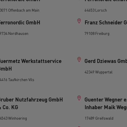
3071 Offenbach am Main
64653 Lorsch
Ferronordic GmbH
Franz Schneider
9734 Nordhausen
79108 Freiburg
Delanchy Group
Carlsberg
Fuermetz Werkstattservice
Gerd Dziewas Gm
GmbH
42349 Wuppertal
sport Houtch: onze
4416 Taufkirchen Vils
htwagens rijden op aardgas
Gruber Nutzfahrzeug GmbH
Guenter Wegner e
& Co. KG
Inhaber Maik Weg
4543 Winhoering
17489 Greifswald