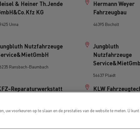
eisel & Heiner Th.Jende
Hermann Weyer
GmbH&Co.Kfz KG
Fahrzeugbau
9425 Unna
46395 Bocholt
Jungbluth Nutzfahrzeuge
Jungbluth
Service&MietGmbH
Nutzfahrzeuge
Service&MietGm
6235 Ransbach-Baumbach
56637 Plaidt
KFZ-Reparaturwerkstatt
KLW Fahrzeugtec
W.v.d.Zander OHG
GmbH
2538 Gangelt-Stahe
54294 Trier
n, uw voorkeuren op te slaan en de prestaties van de website te meten. U kunt
Knoll Kfz-Service GmbH
Koenig & Partner
GmbH