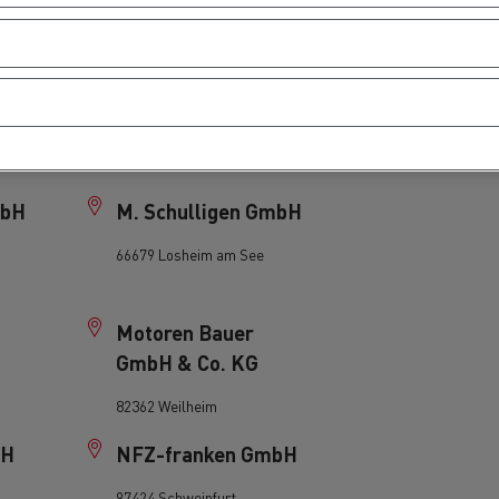
75446 Wiernsheim
LSL LKW-Service-
mbH
Lohne GmbH
49393 Lohne
mbH
M. Schulligen GmbH
66679 Losheim am See
Motoren Bauer
GmbH & Co. KG
82362 Weilheim
bH
NFZ-franken GmbH
97424 Schweinfurt